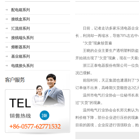
配电箱系列
接线盒系列
日前，记者走访多家乐清电器企业了
汇流排系列
长，利润却一再缩水，导致70%左右
接线端头系列
“欠货”现象较普遍
熔断器系列
王晓的企业主要生产透明塑料防盗电
基业箱系列
开始就出现了“欠货”现象，现在一天
浙江正泰电器股份有限公司一位负责
电缆接头系列
况已缓解。
前段时间，天正集团也遭遇到了“欠
订单做不出来，高峰期欠货额曾达2亿
温州市电气行业协会一位秘书长表示
过“欠货”的现象。
温州电气行业协会会长郑元豹认为，
料价格下降，部分企业进行压价的现象
目前的困境，企业应进行强强联合，抱